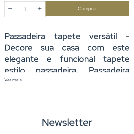
Passadeira tapete versátil -
Decore sua casa com este
elegante e funcional
tapete
estilo passadeira
. Passadeira
tapete versátil é perfeito para a
Ver mais
sua cozinha, banheiro, sala de
estar ou quarto, trazendo
conforto e estilo para qualquer
Newsletter
ambiente.