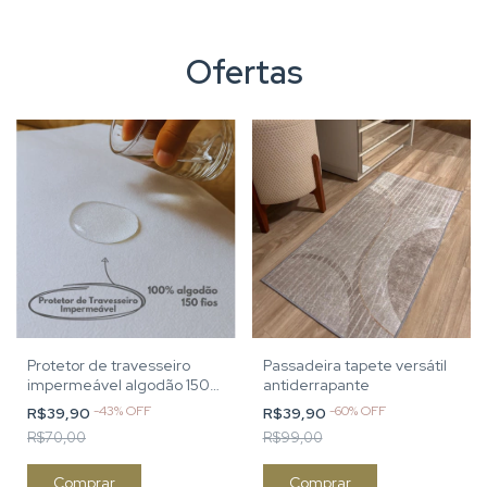
Ofertas
Protetor de travesseiro
Passadeira tapete versátil
impermeável algodão 150
antiderrapante
fios
-
43
%
OFF
-
60
%
OFF
R$39,90
R$39,90
R$70,00
R$99,00
Comprar