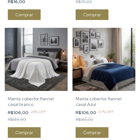
R$16,00
R$75,00
Comprar
Comprar
Manta cobertor flannel
Manta cobertor flannel
casal branco
casal Azul
-
29
%
OFF
-
27
%
OFF
R$106,00
R$106,00
R$149,90
R$145,00
Comprar