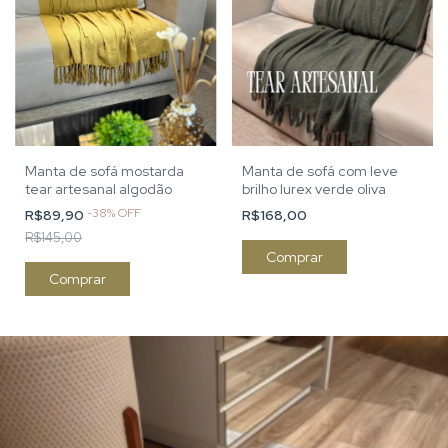
Manta de sofá mostarda
Manta de sofá com leve
tear artesanal algodão
brilho lurex verde oliva
-
38
%
OFF
R$89,90
R$168,00
R$145,00
Comprar
Comprar