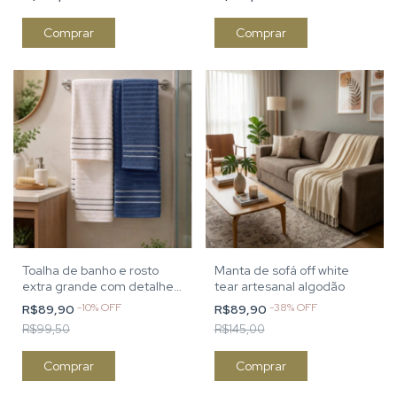
Comprar
Comprar
Toalha de banho e rosto
Manta de sofá off white
extra grande com detalhe
tear artesanal algodão
em listras
-
10
%
OFF
-
38
%
OFF
R$89,90
R$89,90
R$99,50
R$145,00
Comprar
Comprar