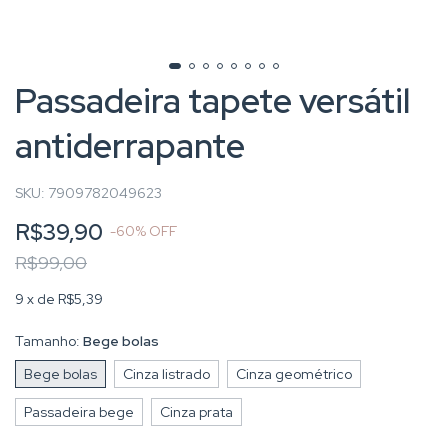
Passadeira tapete versátil
antiderrapante
SKU:
7909782049623
R$39,90
-
60
%
OFF
R$99,00
9
x de
R$5,39
Tamanho:
Bege bolas
Bege bolas
Cinza listrado
Cinza geométrico
Passadeira bege
Cinza prata