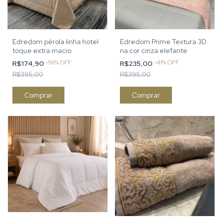
Edredom pérola linha hotel
Edredom Prime Textura 3D
toque extra macio
na cor cinza elefante
-
56
%
OFF
-
41
%
OFF
R$174,90
R$235,00
R$395,00
R$395,00
Comprar
Comprar