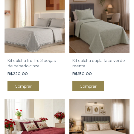
Kit colcha fru-fru 3 peças
Kit colcha dupla face verde
de babado cinza
menta
R$220,00
R$150,00
Comprar
Comprar