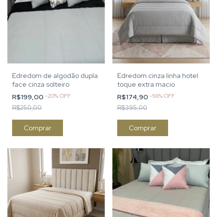
Edredom de algodão dupla
Edredom cinza linha hotel
face cinza solteiro
toque extra macio
-
20
%
OFF
-
56
%
OFF
R$199,00
R$174,90
R$250,00
R$395,00
Comprar
Comprar