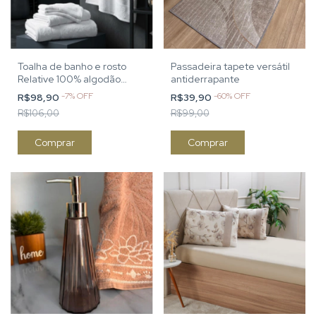
Toalha de banho e rosto
Passadeira tapete versátil
Relative 100% algodão
antiderrapante
branca
-
7
%
OFF
-
60
%
OFF
R$98,90
R$39,90
R$106,00
R$99,00
Comprar
Comprar