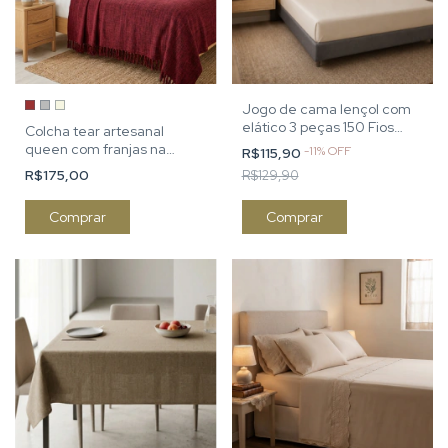
Jogo de cama lençol com
elático 3 peças 150 Fios
Colcha tear artesanal
algodão folhagens
queen com franjas na
-
11
%
OFF
R$115,90
laterais bordô
R$175,00
R$129,90
Comprar
Comprar