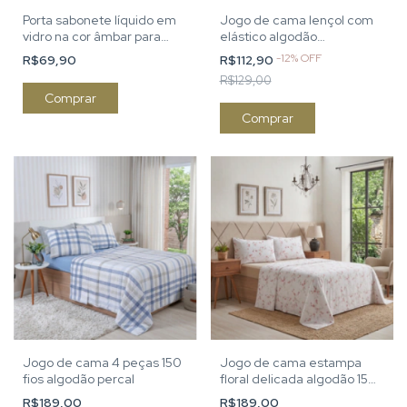
Porta sabonete líquido em
Jogo de cama lençol com
vidro na cor âmbar para
elástico algodão
banheiro
estampado
-
12
%
OFF
R$69,90
R$112,90
R$129,00
Comprar
Jogo de cama 4 peças 150
Jogo de cama estampa
fios algodão percal
floral delicada algodão 150
fios percal
R$189,00
R$189,00