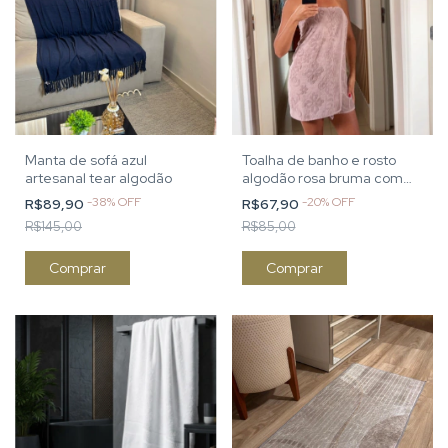
Manta de sofá azul
Toalha de banho e rosto
artesanal tear algodão
algodão rosa bruma com
barrado aveludado
-
38
%
OFF
-
20
%
OFF
R$89,90
R$67,90
R$145,00
R$85,00
Comprar