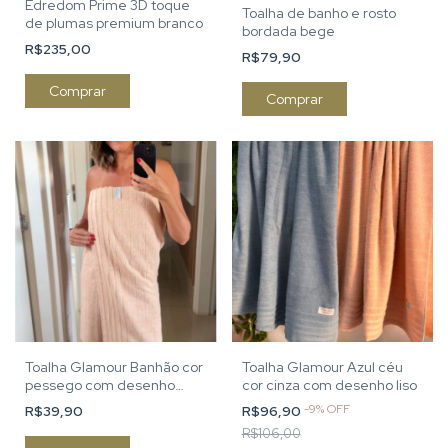
Edredom Prime 3D toque
Toalha de banho e rosto
de plumas premium branco
bordada bege
R$235,00
R$79,90
Comprar
Comprar
Toalha Glamour Banhão cor
Toalha Glamour Azul céu
pessego com desenho
cor cinza com desenho liso
mais liso
-
9
%
OFF
R$39,90
R$96,90
R$106,00