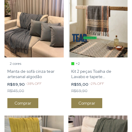
2 cores
+2
Manta de sofá cinza tear
Kit 2 peças Toalha de
artesanal algodão
Lavabo e tapete
combinando
-
38
%
OFF
-
21
%
OFF
R$89,90
R$55,00
R$145,00
R$69,90
Comprar
Comprar