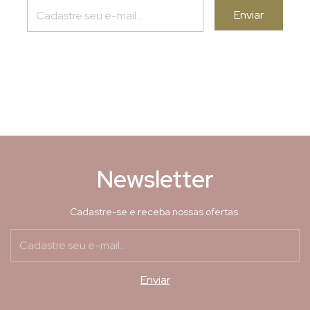
Perfil Baixo e Higiênico:
Este
tapete evita o acúmulo de
sujeira e é fácil de limpar com
uma vassoura ou aspirador de
pó. Mantenha sua casa limpa e
livre de alérgenos de forma
eficiente.
Newsletter
Cadastre-se e receba nossas ofertas.
Fácil de Limpar:
A praticidade é
uma prioridade, e é por isso que
este tapete é lavável na
máquina. Livre-se de manchas e