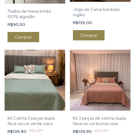
Jogo de Cama bordado
Toalha de mesa linhão
inglês
100% algodão
R$139,00
R$90,50
Comprar
Comprar
Kit Colcha 3 peças dupla
Kit 3 peças de colcha dupla
face na cor verde claro
face na cor bruma rosa
-
35
%
OFF
-
35
%
OFF
R$139,90
R$139,90