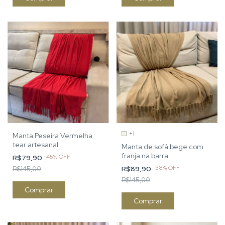
+1
Manta Peseira Vermelha
tear artesanal
Manta de sofá bege com
franja na barra
-
45
%
OFF
R$79,90
-
38
%
OFF
R$89,90
R$145,00
R$145,00
Comprar